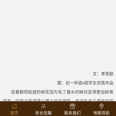
文：李思颖
图：初一年级A部学生优秀作品
迎着朝阳绽放的鲜花因为有了露水的映衬显得更加娇艳
欲滴，待到夕阳洒落山腰之时去摘取，或许失去了盛放时的
娇媚，但晚霞的红晕却能使它平添几分风韵。在那似有若无
首页
校长信箱
联系我们
地图导航